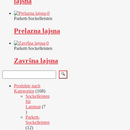
lajsna
Parkett-Sockelleisten
Prelazna lajsna
Parkett-Sockelleisten
Završna lajsna
Suchen
🔍
Produkte nach
168
Kategorien
168
Produkte
Sockelleisten
für
Laminat
7
7
Produkte
Parkett-
Sockelleisten
12
12