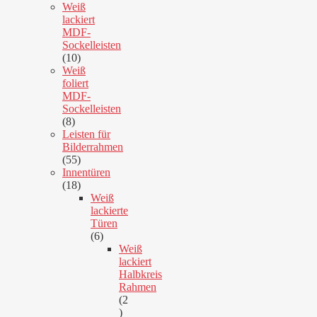
Produkte
Weiß
lackiert
MDF-
Sockelleisten
10
10
Produkte
Weiß
foliert
MDF-
Sockelleisten
8
8
Produkte
Leisten für
Bilderrahmen
55
55
Produkte
Innentüren
18
18
Produkte
Weiß
lackierte
Türen
6
6
Produkte
Weiß
lackiert
Halbkreis
Rahmen
2
2