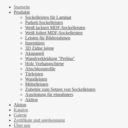
Startseite
Produkte
Sockelleisten für Laminat
Parkett-Sockelleisten
Weiß lackiert MDF-Sockelleisten
Weiß foliert MDF-Sockelleisten
Leisten für Bilderrahmen
Innentüren
3D Zidne lajsne
Akupaneli
Wandverkleidung "Perlina"
Holz Vorhangschiene
Abschlussprofile
Türleisten
Wandleisten
Möbelleisten
Zubehör zum Setzen von Sockelleisten
Ausrüstung für einrahmers
Aktion
Aktion
Katalog
Galerie
Zertifikate und anerkennung
Über uns