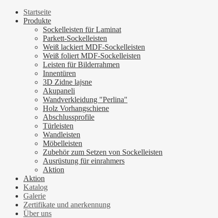
Startseite
Produkte
Sockelleisten für Laminat
Parkett-Sockelleisten
Weiß lackiert MDF-Sockelleisten
Weiß foliert MDF-Sockelleisten
Leisten für Bilderrahmen
Innentüren
3D Zidne lajsne
Akupaneli
Wandverkleidung "Perlina"
Holz Vorhangschiene
Abschlussprofile
Türleisten
Wandleisten
Möbelleisten
Zubehör zum Setzen von Sockelleisten
Ausrüstung für einrahmers
Aktion
Aktion
Katalog
Galerie
Zertifikate und anerkennung
Über uns