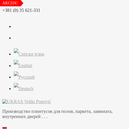
AKCIJA!
AKCIJA!
AKCIJA!
AKCIJA!
AKCIJA!
AKCIJA!
AKCIJA!
AKCIJA!
AKCIJA!
AKCIJA!
AKCIJA!
Перейти
+381 (0) 35 621-331
к
содержимому
Производство плинтусов для полов, паркета, ламината,
внутренних дверей . . .