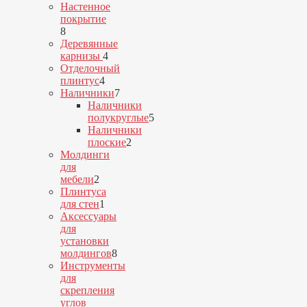
1
Настенное
товар
покрытие
8
8
товаров
Деревянные
4
карнизы
4
товара
Отделочный
4
плинтус
4
товара
Наличники
7
7
Наличники
товаров
полукруглые
5
5
Наличники
товаров
плоские
2
2
Молдинги
товара
для
2
мебели
2
товара
Плинтуса
1
для стен
1
товар
Аксессуары
для
установки
молдингов
8
8
Инструменты
товаров
для
скрепления
углов