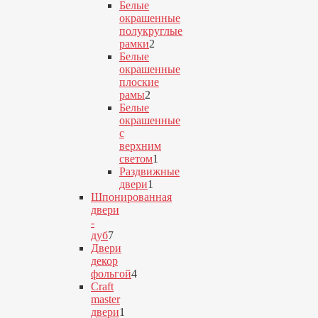
6
Белые
товаров
окрашенные
полукруглые
рамки
2
2
Белые
товара
окрашенные
плоские
рамы
2
2
Белые
товара
окрашенные
с
верхним
светом
1
1
Раздвижные
товар
двери
1
1
Шпонированная
товар
двери
-
дуб
7
7
Двери
товаров
декор
фольгой
4
4
Craft
товара
master
двери
1