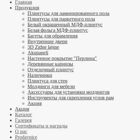
Главная
Продукция
Плинтусы для ламинированного пола
Плинтусы для паркетного пола
Белый окрашенный МДФ-плинтус
Белая фольга МДФ-плинтус
Багеты для обрамления
Внутренние двери
3D Zidne lajsne
Akupaneli
Настенное покрытие "Перлина"
Деревянные карнизы
Отделочный плинтус
Наличники
Плинтуса для стен
Молдинги для мебели
Аксессуары для установки молдингов
Инструменты для скрепления углов рам
Акция
Акция
Каталог
Галерея
Сертификаты и награды
О нас
Prodavnice