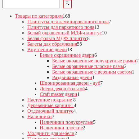
Поиск
🔍
168
Товары по категориям
168
товаров
7
Плинтусы для ламинированного пола
7
12
товаров
Плинтусы для паркетного пола
12
товаров
10
Белый окрашенный МДФ-плинтус
10
8
товаров
Белая фольга МДФ-плинтус
8
55
товаров
Багеты для обрамления
55
18
товаров
Внутренние двери
18
товаров
6
Белые окрашенные двери
6
товаров
Белые окрашенные полукруглые рамки
2
2
Белые окрашенные плоские рамы
2
товар
1
Белые окрашенные с верхним светом
1
1
то
Раздвижные двери
1
товар
7
Шпонированная двери - дуб
7
4
товаров
Двери декор фольгой
4
1
товара
Craft master двери
1
8
товар
Настенное покрытие
8
товаров
4
Деревянные карнизы
4
4
товара
Отделочный плинтус
4
7
товара
Наличники
7
товаров
5
Наличники полукруглые
5
2
товаров
Наличники плоские
2
2
товара
Молдинги для мебели
2
1
товара
Плинтуса для стен
1