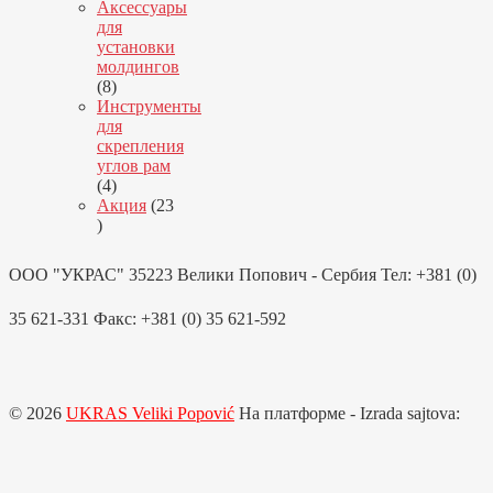
товар
Аксессуары
для
установки
молдингов
8
8
товаров
Инструменты
для
скрепления
углов рам
4
4
товара
Акция
23
23
товара
ООО "УКРАС" 35223 Велики Попович - Сербия Тел: +381 (0)
35 621-331 Факс: +381 (0) 35 621-592
© 2026
UKRAS Veliki Popović
На платформе
- Izrada sajtova: