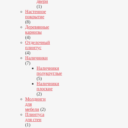
двери
1
1
товар
Настенное
покрытие
8
8
товаров
Деревянные
карнизы
4
4
товара
Отделочный
плинтус
4
4
товара
Наличники
7
7
товаров
Наличники
полукруглые
5
5
товаров
Наличники
плоские
2
2
товара
Молдинги
для
2
мебели
2
товара
Плинтуса
для стен
1
1