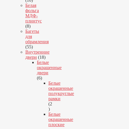
10
товаров
Белая
фольга
МДФ-
плинтус
8
8
товаров
Багеты
для
обрамления
55
55
товаров
Внутренние
18
двери
18
товаров
Белые
окрашенные
двери
6
6
товаров
Белые
окрашенные
полукруглые
рамки
2
2
товара
Белые
окрашенные
плоские