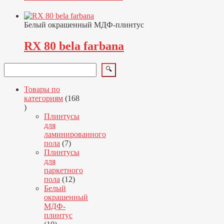
Белый окрашенный МДФ-плинтус
RX 80 bela farbana
Поиск
🔍
Товары по
категориям
168
168
товаров
Плинтусы
для
ламинированного
7
пола
7
товаров
Плинтусы
для
паркетного
12
пола
12
товаров
Белый
окрашенный
МДФ-
плинтус
10