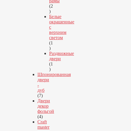
рамы
2
2
товара
Белые
окрашенные
с
верхним
светом
1
1
товар
Раздвижные
двери
1
1
товар
Шпонированная
двери
-
дуб
7
7
товаров
Двери
декор
фольгой
4
4
товара
Craft
master