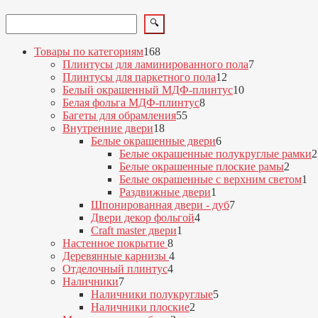
Поиск
🔍
168
Товары по категориям
168
товаров
7
Плинтусы для ламинированного пола
7
12
товаров
Плинтусы для паркетного пола
12
товаров
10
Белый окрашенный МДФ-плинтус
10
8
товаров
Белая фольга МДФ-плинтус
8
55
товаров
Багеты для обрамления
55
18
товаров
Внутренние двери
18
товаров
6
Белые окрашенные двери
6
товаров
Белые окрашенные полукруглые рамки
2
2
Белые окрашенные плоские рамы
2
товар
1
Белые окрашенные с верхним светом
1
1
то
Раздвижные двери
1
товар
7
Шпонированная двери - дуб
7
4
товаров
Двери декор фольгой
4
1
товара
Craft master двери
1
8
товар
Настенное покрытие
8
товаров
4
Деревянные карнизы
4
4
товара
Отделочный плинтус
4
7
товара
Наличники
7
товаров
5
Наличники полукруглые
5
2
товаров
Наличники плоские
2