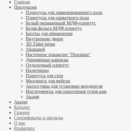
Главная
Продукция
Плинтусы для ламинированного пола
Плинтусы для паркетного пола
Белый окрашенный МДФ-плинтус
Белая фольга МДФ-плинтус
Багеты для обрамления
Внутренние двери
3D Zidne lajsne
Akupaneli
Настенное покрытие "Перлина"
Деревянные карнизы
Отделочный плинтус
Наличники
Плинтуса для стен
Молдинги для мебели
Аксессуары для установки молдингов
Инструменты для скрепления углов рам
Акция
Акция
Каталог
Галерея
Сертификаты и награды
О нас
Prodavnice