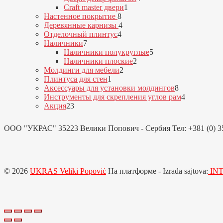
1
товара
Craft master двери
1
8
товар
Настенное покрытие
8
товаров
4
Деревянные карнизы
4
4
товара
Отделочный плинтус
4
7
товара
Наличники
7
товаров
5
Наличники полукруглые
5
2
товаров
Наличники плоские
2
2
товара
Молдинги для мебели
2
1
товара
Плинтуса для стен
1
товар
8
Аксессуары для установки молдингов
8
товаров
4
Инструменты для скрепления углов рам
4
23
товара
Акция
23
товара
ООО "УКРАС" 35223 Велики Попович - Сербия Тел: +381 (0) 35 
© 2026
UKRAS Veliki Popović
На платформе
- Izrada sajtova:
IN