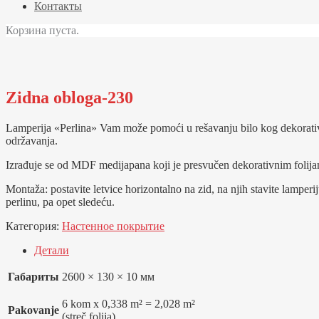
Контакты
Корзина пуста.
Zidna obloga-230
Lamperija «Perlina» Vam može pomoći u rešavanju bilo kog dekorativ
održavanja.
Izrađuje se od MDF medijapana koji je presvučen dekorativnim folijama
Montaža: postavite letvice horizontalno na zid, na njih stavite lamperij
perlinu, pa opet sledeću.
Категория:
Настенное покрытие
Детали
Габариты
2600 × 130 × 10 мм
6 kom x 0,338 m² = 2,028 m²
Pakovanje
(streč folija)