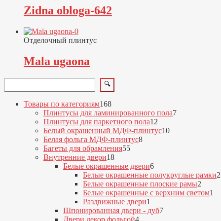
Zidna obloga-642
Отделочный плинтус
Mala ugaona
Поиск
🔍
168
Товары по категориям
168
товаров
7
Плинтусы для ламинированного пола
7
12
товаров
Плинтусы для паркетного пола
12
товаров
10
Белый окрашенный МДФ-плинтус
10
8
товаров
Белая фольга МДФ-плинтус
8
55
товаров
Багеты для обрамления
55
18
товаров
Внутренние двери
18
товаров
6
Белые окрашенные двери
6
товаров
Белые окрашенные полукруглые рамки
2
2
Белые окрашенные плоские рамы
2
товар
1
Белые окрашенные с верхним светом
1
1
то
Раздвижные двери
1
товар
7
Шпонированная двери - дуб
7
4
товаров
Двери декор фольгой
4