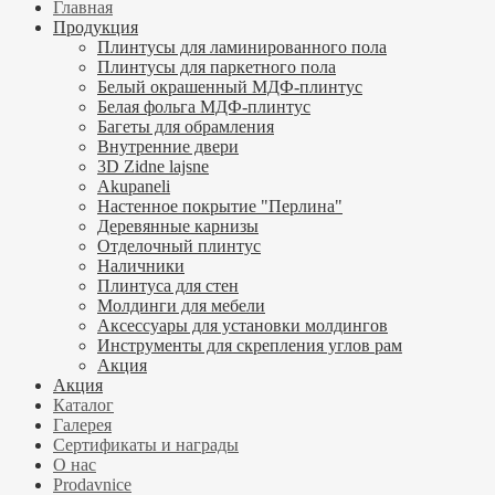
Главная
Продукция
Плинтусы для ламинированного пола
Плинтусы для паркетного пола
Белый окрашенный МДФ-плинтус
Белая фольга МДФ-плинтус
Багеты для обрамления
Внутренние двери
3D Zidne lajsne
Akupaneli
Настенное покрытие "Перлина"
Деревянные карнизы
Отделочный плинтус
Наличники
Плинтуса для стен
Молдинги для мебели
Аксессуары для установки молдингов
Инструменты для скрепления углов рам
Акция
Акция
Каталог
Галерея
Сертификаты и награды
О нас
Prodavnice