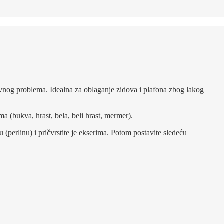
nog problema. Idealna za oblaganje zidova i plafona zbog lakog
 (bukva, hrast, bela, beli hrast, mermer).
u (perlinu) i pričvrstite je ekserima. Potom postavite sledeću