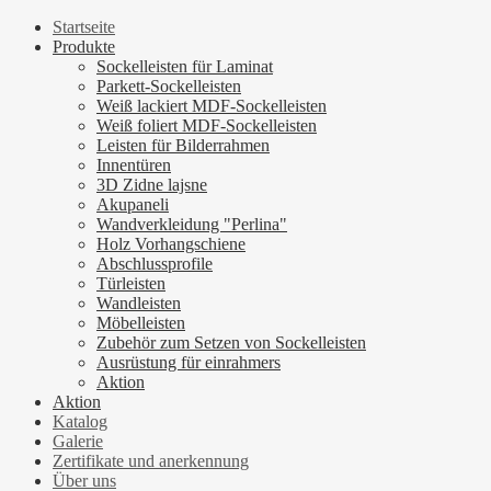
Startseite
Produkte
Sockelleisten für Laminat
Parkett-Sockelleisten
Weiß lackiert MDF-Sockelleisten
Weiß foliert MDF-Sockelleisten
Leisten für Bilderrahmen
Innentüren
3D Zidne lajsne
Akupaneli
Wandverkleidung "Perlina"
Holz Vorhangschiene
Abschlussprofile
Türleisten
Wandleisten
Möbelleisten
Zubehör zum Setzen von Sockelleisten
Ausrüstung für einrahmers
Aktion
Aktion
Katalog
Galerie
Zertifikate und anerkennung
Über uns