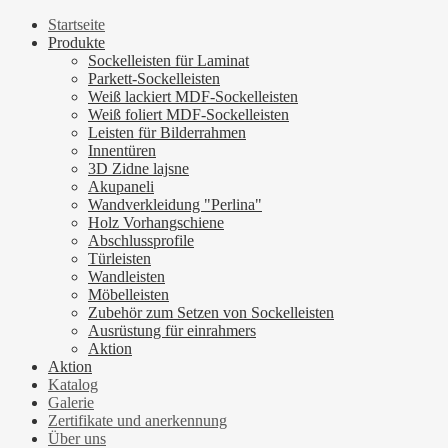
Startseite
Produkte
Sockelleisten für Laminat
Parkett-Sockelleisten
Weiß lackiert MDF-Sockelleisten
Weiß foliert MDF-Sockelleisten
Leisten für Bilderrahmen
Innentüren
3D Zidne lajsne
Akupaneli
Wandverkleidung "Perlina"
Holz Vorhangschiene
Abschlussprofile
Türleisten
Wandleisten
Möbelleisten
Zubehör zum Setzen von Sockelleisten
Ausrüstung für einrahmers
Aktion
Aktion
Katalog
Galerie
Zertifikate und anerkennung
Über uns