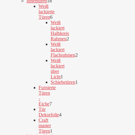
55
Innentüren
18
Produkte
18
Weiß
Produkte
lackierte
Türen
6
6
Weiß
Produkte
lackiert
Halbkreis
Rahmen
2
2
Weiß
Produkte
lackiert
Flachrahmen
2
2
Weiß
Produkte
lackiert
über
Licht
1
1
Schiebetüren
1
Produkt
1
Furnierte
Produkt
Türen
-
Eiche
7
7
Tür
Produkte
Dekorfolie
4
4
Craft
Produkte
master
Türen
1