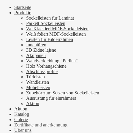
Startseite
Produkte
Sockelleisten für Laminat
Parkett-Sockelleisten
Weiß lackiert MDF-Sockelleisten
Weiß foliert MDF-Sockelleisten
Leisten für Bilderrahmen
Innentüren
3D Zidne lajsne
Akupaneli
Wandverkleidung "Perlina"
Holz Vorhangschiene
Abschlussprofile
Türleisten
Wandleisten
Möbelleisten
Zubehör zum Setzen von Sockelleisten
Ausrüstung für einrahmers
Aktion
Aktion
Katalog
Galerie
Zertifikate und anerkennung
Über uns