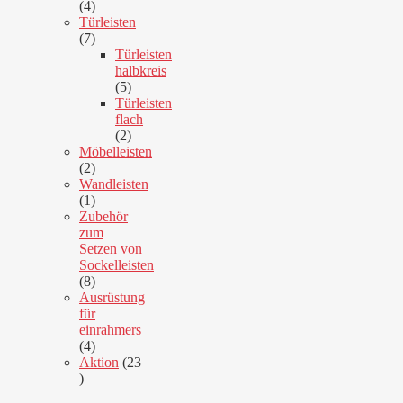
4
4
Produkte
Türleisten
7
7
Produkte
Türleisten
halbkreis
5
5
Produkte
Türleisten
flach
2
2
Produkte
Möbelleisten
2
2
Produkte
Wandleisten
1
1
Produkt
Zubehör
zum
Setzen von
Sockelleisten
8
8
Produkte
Ausrüstung
für
einrahmers
4
4
Produkte
Aktion
23
23
Produkte