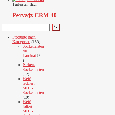
Türleisten flach
Pervajz CRM 40
Suchen
🔍
Produkte nach
168
Kategorien
168
Produkte
Sockelleisten
für
Laminat
7
7
Produkte
Parkett-
Sockelleisten
12
12
Produkte
Weiß
lackiert
MDF-
Sockelleisten
10
10
Produkte
Weiß
foliert
MDF-