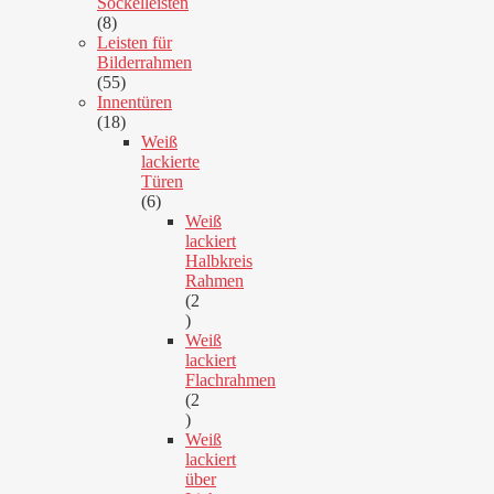
Sockelleisten
8
8
Produkte
Leisten für
Bilderrahmen
55
55
Produkte
Innentüren
18
18
Produkte
Weiß
lackierte
Türen
6
6
Produkte
Weiß
lackiert
Halbkreis
Rahmen
2
2
Produkte
Weiß
lackiert
Flachrahmen
2
2
Produkte
Weiß
lackiert
über