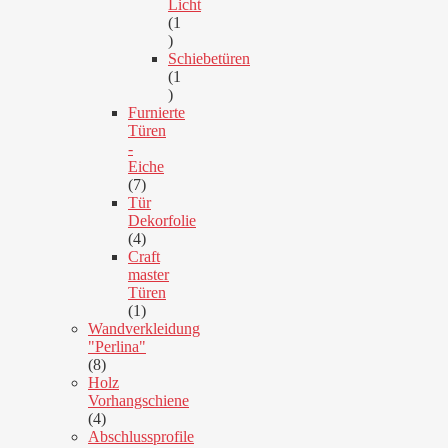
Licht
1
1
Produkt
Schiebetüren
1
1
Produkt
Furnierte
Türen
-
Eiche
7
7
Produkte
Tür
Dekorfolie
4
4
Produkte
Craft
master
Türen
1
1
Produkt
Wandverkleidung
"Perlina"
8
8
Produkte
Holz
Vorhangschiene
4
4
Produkte
Abschlussprofile