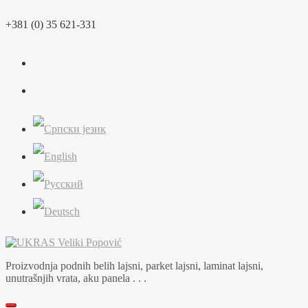
Skip
+381 (0) 35 621-331
to
content
Proizvodnja podnih belih lajsni, parket lajsni, laminat lajsni,
unutrašnjih vrata, aku panela . . .