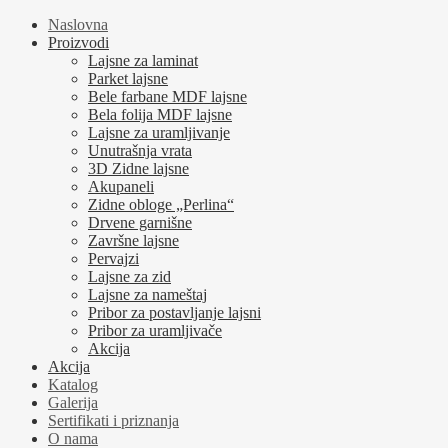
Naslovna
Proizvodi
Lajsne za laminat
Parket lajsne
Bele farbane MDF lajsne
Bela folija MDF lajsne
Lajsne za uramljivanje
Unutrašnja vrata
3D Zidne lajsne
Akupaneli
Zidne obloge „Perlina“
Drvene garnišne
Završne lajsne
Pervajzi
Lajsne za zid
Lajsne za nameštaj
Pribor za postavljanje lajsni
Pribor za uramljivače
Akcija
Akcija
Katalog
Galerija
Sertifikati i priznanja
O nama