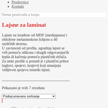
Prodavnice
Kontakt
Nema proizvoda u korpi.
Lajsne za laminat
Lajsne su izrađene od MDF (medijapana) i
obložene melaminskom folijom u 40
različitih dezena.
U zavisnosti od profila, ugradnja lajsni se
vrši pomoću silikona i drugih odgovarajućih
lepila ili kačenja pomoću plastičnih držača.
Za neke profile u ponudi je i plastični pribor
(uglovi, spojevi, krajevi) koji umanjuju
vidljivost spojeva između lajsni.
Prikazano je svih 7 rezultata