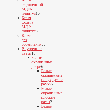
Белый
окрашенный
МДФ-
плинтус
10
10
Белая
товаров
фольга
МДФ-
8
плинтус
8
товаров
Багеты
для
обрамления
55
55
Внутренние
товаров
18
двери
18
товаров
Белые
окрашенные
двери
6
6
Белые
товаров
окрашенные
полукруглые
рамки
2
2
Белые
товара
окрашенные
плоские
рамы
2
2
Белые