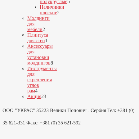
товаров
полукруглые
5
5
Наличники
товаров
плоские
2
2
Молдинги
товара
для
2
мебели
2
товара
Плинтуса
1
для стен
1
товар
Аксессуары
для
установки
молдингов
8
8
Инструменты
товаров
для
скрепления
углов
4
рам
4
товара
23
Акция
23
товара
ООО "УКРАС" 35223 Велики Попович - Сербия Тел: +381 (0)
35 621-331 Факс: +381 (0) 35 621-592