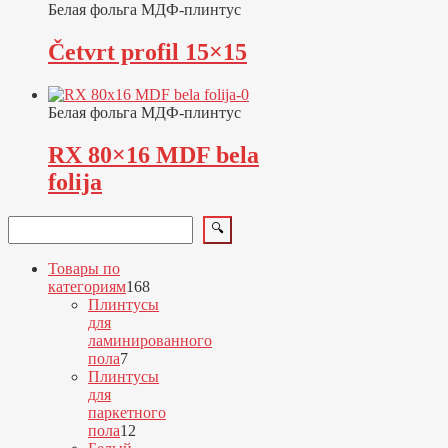
Белая фольга МДФ-плинтус
Četvrt profil 15×15
Белая фольга МДФ-плинтус
RX 80×16 MDF bela
folija
Поиск
🔍
Товары по
168
категориям
168
товаров
Плинтусы
для
ламинированного
7
пола
7
товаров
Плинтусы
для
паркетного
12
пола
12
товаров