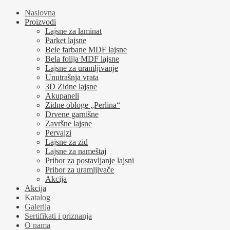
Naslovna
Proizvodi
Lajsne za laminat
Parket lajsne
Bele farbane MDF lajsne
Bela folija MDF lajsne
Lajsne za uramljivanje
Unutrašnja vrata
3D Zidne lajsne
Akupaneli
Zidne obloge „Perlina“
Drvene garnišne
Završne lajsne
Pervajzi
Lajsne za zid
Lajsne za nameštaj
Pribor za postavljanje lajsni
Pribor za uramljivače
Akcija
Akcija
Katalog
Galerija
Sertifikati i priznanja
O nama