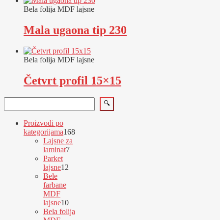
Bela folija MDF lajsne
Mala ugaona tip 230
Bela folija MDF lajsne
Četvrt profil 15×15
Pretraga
🔍
Proizvodi po
168
kategorijama
168
proizvoda
Lajsne za
7
laminat
7
proizvoda
Parket
12
lajsne
12
proizvoda
Bele
farbane
MDF
10
lajsne
10
proizvoda
Bela folija