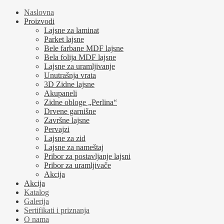
Naslovna
Proizvodi
Lajsne za laminat
Parket lajsne
Bele farbane MDF lajsne
Bela folija MDF lajsne
Lajsne za uramljivanje
Unutrašnja vrata
3D Zidne lajsne
Akupaneli
Zidne obloge „Perlina“
Drvene garnišne
Završne lajsne
Pervajzi
Lajsne za zid
Lajsne za nameštaj
Pribor za postavljanje lajsni
Pribor za uramljivače
Akcija
Akcija
Katalog
Galerija
Sertifikati i priznanja
O nama