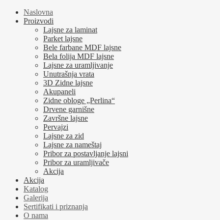
Naslovna
Proizvodi
Lajsne za laminat
Parket lajsne
Bele farbane MDF lajsne
Bela folija MDF lajsne
Lajsne za uramljivanje
Unutrašnja vrata
3D Zidne lajsne
Akupaneli
Zidne obloge „Perlina“
Drvene garnišne
Završne lajsne
Pervajzi
Lajsne za zid
Lajsne za nameštaj
Pribor za postavljanje lajsni
Pribor za uramljivače
Akcija
Akcija
Katalog
Galerija
Sertifikati i priznanja
O nama