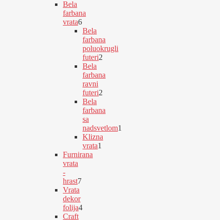
proizvoda
Bela
farbana
vrata
6
6
Bela
proizvoda
farbana
poluokrugli
futeri
2
2
Bela
proizvoda
farbana
ravni
futeri
2
2
Bela
proizvoda
farbana
sa
nadsvetlom
1
1
Klizna
proizvod
vrata
1
1
Furnirana
proizvod
vrata
-
hrast
7
7
Vrata
proizvoda
dekor
folija
4
4
Craft