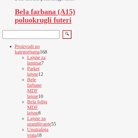
Bela farbana (A15)
poluokrugli futeri
Pretraga
🔍
Proizvodi po
168
kategorijama
168
proizvoda
Lajsne za
7
laminat
7
proizvoda
Parket
12
lajsne
12
proizvoda
Bele
farbane
MDF
10
lajsne
10
proizvoda
Bela folija
MDF
8
lajsne
8
proizvoda
Lajsne za
uramljivanje
55
55
Unutrašnja
proizvoda
18
vrata
18