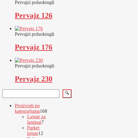
Pervajzi poluokrugli
Pervajz 126
Pervajzi poluokrugli
Pervajz 176
Pervajzi poluokrugli
Pervajz 230
Pretraga
🔍
Proizvodi po
168
kategorijama
168
proizvoda
Lajsne za
7
laminat
7
proizvoda
Parket
12
lajsne
12