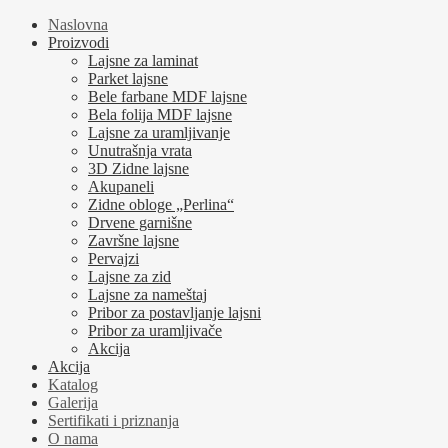
Naslovna
Proizvodi
Lajsne za laminat
Parket lajsne
Bele farbane MDF lajsne
Bela folija MDF lajsne
Lajsne za uramljivanje
Unutrašnja vrata
3D Zidne lajsne
Akupaneli
Zidne obloge „Perlina“
Drvene garnišne
Završne lajsne
Pervajzi
Lajsne za zid
Lajsne za nameštaj
Pribor za postavljanje lajsni
Pribor za uramljivače
Akcija
Akcija
Katalog
Galerija
Sertifikati i priznanja
O nama