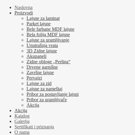
Naslovna
Proizvodi
Lajsne za laminat
Parket lajsne
Bele farbane MDF lajsne
Bela folija MDF lajsne
Lajsne za uramljivanje
Unutrašnja vrata
3D Zidne lajsne
Akupaneli
Zidne obloge „Perlina“
Drvene garnišne
Završne lajsne
Pervajzi
Lajsne za zid
Lajsne za nameštaj
Pribor za postavljanje lajsni
Pribor za uramljivače
Akcija
Akcija
Katalog
Galerija
Sertifikati i priznanja
O nama