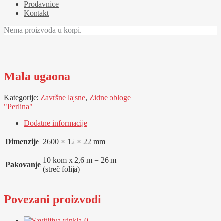
Prodavnice
Kontakt
Nema proizvoda u korpi.
Mala ugaona
Kategorije:
Završne lajsne
,
Zidne obloge
"Perlina"
Dodatne informacije
Dimenzije
2600 × 12 × 22 mm
10 kom x 2,6 m = 26 m
Pakovanje
(streč folija)
Povezani proizvodi