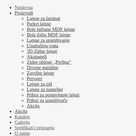
Naslovna
Proizvodi
Lajsne za laminat
Parket lajsne
Bele farbane MDF lajsne
Bela folija MDF lajsne
Lajsne za uramljivanje
Unutrašnja vrata
3D Zidne lajsne
Akupaneli
Zidne obloge „Perlina“
Drvene garnišne
Završne lajsne
Pervajzi
Lajsne za zid
Lajsne za nameštaj
Pribor za postavljanje lajsni
Pribor za uramljivače
Akcija
Akcija
Katalog
Galerija
Sertifikati i priznanja
O nama