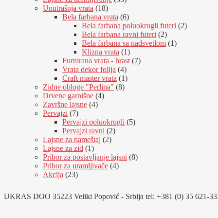
18
proizvoda
Unutrašnja vrata
18
proizvoda
6
Bela farbana vrata
6
proizvoda
2
Bela farbana poluokrugli futeri
2
2
proizvoda
Bela farbana ravni futeri
2
proizvoda
1
Bela farbana sa nadsvetlom
1
1
proizvod
Klizna vrata
1
proizvod
7
Furnirana vrata - hrast
7
4
proizvoda
Vrata dekor folija
4
proizvoda
1
Craft master vrata
1
8
proizvod
Zidne obloge "Perlina"
8
4
proizvoda
Drvene garnišne
4
4
proizvoda
Završne lajsne
4
7
proizvoda
Pervajzi
7
proizvoda
5
Pervajzi poluokrugli
5
2
proizvoda
Pervajzi ravni
2
2
proizvoda
Lajsne za nameštaj
2
1
proizvoda
Lajsne za zid
1
proizvod
8
Pribor za postavljanje lajsni
8
4
proizvoda
Pribor za uramljivače
4
23
proizvoda
Akcija
23
proizvoda
UKRAS DOO 35223 Veliki Popović - Srbija tel: +381 (0) 35 621-331