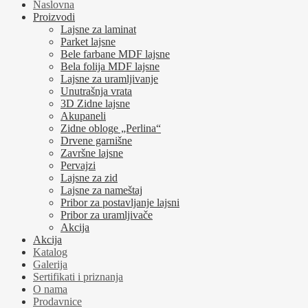
Naslovna
Proizvodi
Lajsne za laminat
Parket lajsne
Bele farbane MDF lajsne
Bela folija MDF lajsne
Lajsne za uramljivanje
Unutrašnja vrata
3D Zidne lajsne
Akupaneli
Zidne obloge „Perlina“
Drvene garnišne
Završne lajsne
Pervajzi
Lajsne za zid
Lajsne za nameštaj
Pribor za postavljanje lajsni
Pribor za uramljivače
Akcija
Akcija
Katalog
Galerija
Sertifikati i priznanja
O nama
Prodavnice