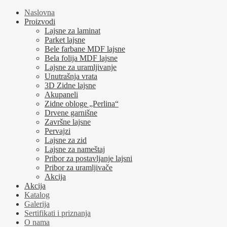
Naslovna
Proizvodi
Lajsne za laminat
Parket lajsne
Bele farbane MDF lajsne
Bela folija MDF lajsne
Lajsne za uramljivanje
Unutrašnja vrata
3D Zidne lajsne
Akupaneli
Zidne obloge „Perlina“
Drvene garnišne
Završne lajsne
Pervajzi
Lajsne za zid
Lajsne za nameštaj
Pribor za postavljanje lajsni
Pribor za uramljivače
Akcija
Akcija
Katalog
Galerija
Sertifikati i priznanja
O nama