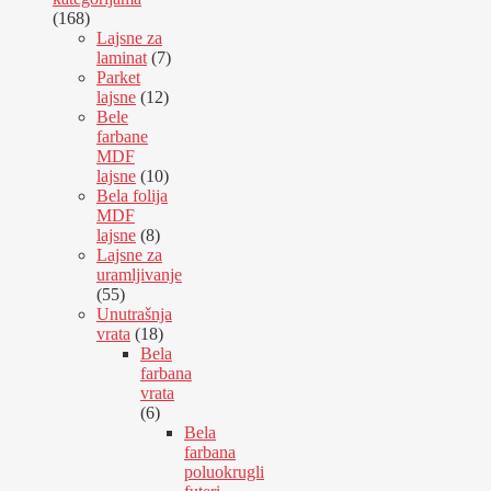
168
168
proizvoda
Lajsne za
7
laminat
7
proizvoda
Parket
12
lajsne
12
proizvoda
Bele
farbane
MDF
10
lajsne
10
proizvoda
Bela folija
MDF
8
lajsne
8
proizvoda
Lajsne za
uramljivanje
55
55
proizvoda
Unutrašnja
18
vrata
18
proizvoda
Bela
farbana
vrata
6
6
proizvoda
Bela
farbana
poluokrugli