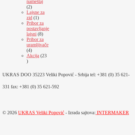
nameštaj
2
2
proizvoda
Lajsne za
1
zid
1
proizvod
Pribor za
postavljanje
8
lajsni
8
proizvoda
Pribor za
uramljivače
4
4
proizvoda
Akcija
23
23
proizvoda
UKRAS DOO 35223 Veliki Popović - Srbija tel: +381 (0) 35 621-
331 fax: +381 (0) 35 621-592
© 2026
UKRAS Veliki Popović
- Izrada sajtova:
INTERMAKER