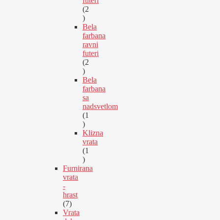
futeri
2
2
proizvoda
Bela
farbana
ravni
futeri
2
2
proizvoda
Bela
farbana
sa
nadsvetlom
1
1
proizvod
Klizna
vrata
1
1
proizvod
Furnirana
vrata
-
hrast
7
7
proizvoda
Vrata