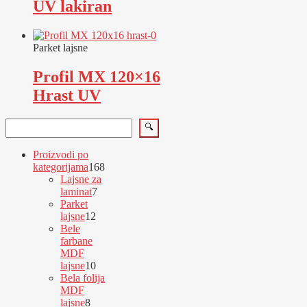
UV lakiran
Parket lajsne
Profil MX 120×16
Hrast UV
Pretraga
🔍
Proizvodi po
168
kategorijama
168
proizvoda
Lajsne za
7
laminat
7
proizvoda
Parket
12
lajsne
12
proizvoda
Bele
farbane
MDF
10
lajsne
10
proizvoda
Bela folija
MDF
8
lajsne
8