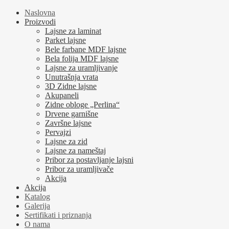
Naslovna
Proizvodi
Lajsne za laminat
Parket lajsne
Bele farbane MDF lajsne
Bela folija MDF lajsne
Lajsne za uramljivanje
Unutrašnja vrata
3D Zidne lajsne
Akupaneli
Zidne obloge „Perlina“
Drvene garnišne
Završne lajsne
Pervajzi
Lajsne za zid
Lajsne za nameštaj
Pribor za postavljanje lajsni
Pribor za uramljivače
Akcija
Akcija
Katalog
Galerija
Sertifikati i priznanja
O nama