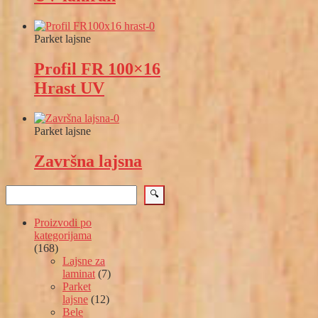
Parket lajsne
Profil FR 100×16
Hrast UV
Parket lajsne
Završna lajsna
Pretraga
🔍
Proizvodi po
kategorijama
168
168
proizvoda
Lajsne za
7
laminat
7
proizvoda
Parket
12
lajsne
12
proizvoda
Bele