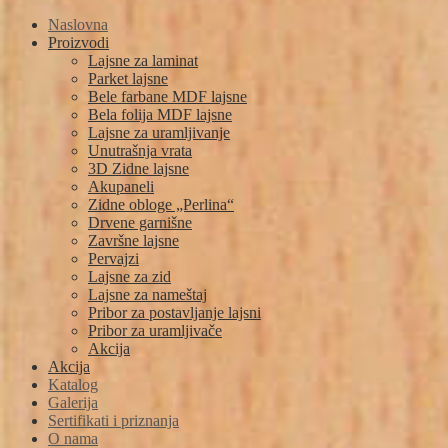
Naslovna
Proizvodi
Lajsne za laminat
Parket lajsne
Bele farbane MDF lajsne
Bela folija MDF lajsne
Lajsne za uramljivanje
Unutrašnja vrata
3D Zidne lajsne
Akupaneli
Zidne obloge „Perlina“
Drvene garnišne
Završne lajsne
Pervajzi
Lajsne za zid
Lajsne za nameštaj
Pribor za postavljanje lajsni
Pribor za uramljivače
Akcija
Akcija
Katalog
Galerija
Sertifikati i priznanja
O nama