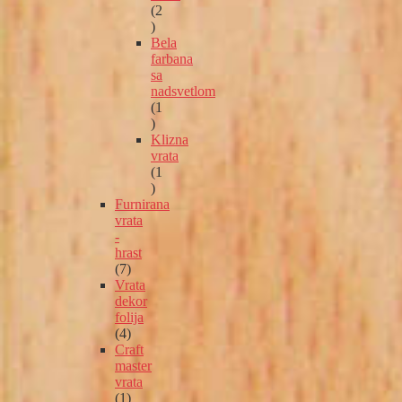
2
2
proizvoda
Bela
farbana
sa
nadsvetlom
1
1
proizvod
Klizna
vrata
1
1
proizvod
Furnirana
vrata
-
hrast
7
7
proizvoda
Vrata
dekor
folija
4
4
proizvoda
Craft
master
vrata
1
1