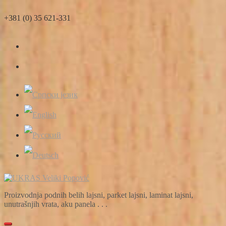
Skip
+381 (0) 35 621-331
to
content
Proizvodnja podnih belih lajsni, parket lajsni, laminat lajsni,
unutrašnjih vrata, aku panela . . .