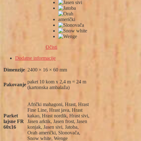
Očisti
Dodatne informacije
Dimenzije
2400 × 16 × 60 mm
paket 10 kom x 2,4 m = 24 m
Pakovanje
(kartonska ambalaža)
Afrički mahagoni, Hrast, Hrast
Fine Line, Hrast java, Hrast
Parket
kakao, Hrast nordik, Hrast sivi,
lajsne FR
Jasen arktik, Jasen frost, Jasen
60x16
konjak, Jasen sivi, Jatoba,
Orah američki, Slonovača,
Snow white, Wenge