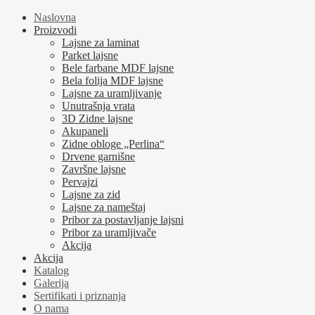
Naslovna
Proizvodi
Lajsne za laminat
Parket lajsne
Bele farbane MDF lajsne
Bela folija MDF lajsne
Lajsne za uramljivanje
Unutrašnja vrata
3D Zidne lajsne
Akupaneli
Zidne obloge „Perlina“
Drvene garnišne
Završne lajsne
Pervajzi
Lajsne za zid
Lajsne za nameštaj
Pribor za postavljanje lajsni
Pribor za uramljivače
Akcija
Akcija
Katalog
Galerija
Sertifikati i priznanja
O nama