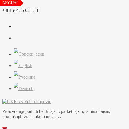
AKCIJA!
AKCIJA!
AKCIJA!
AKCIJA!
AKCIJA!
AKCIJA!
AKCIJA!
AKCIJA!
AKCIJA!
AKCIJA!
AKCIJA!
Skip
+381 (0) 35 621-331
to
content
Proizvodnja podnih belih lajsni, parket lajsni, laminat lajsni,
unutrašnjih vrata, aku panela . . .