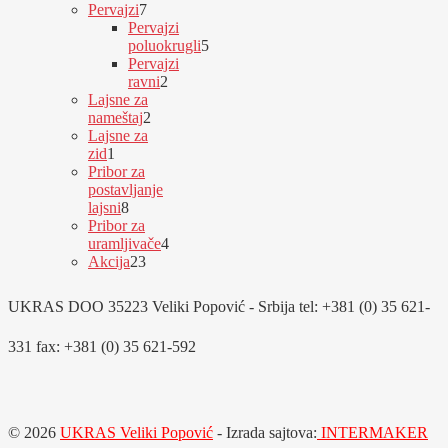
proizvoda
7
Pervajzi
7
proizvoda
Pervajzi
poluokrugli
5
5
Pervajzi
proizvoda
ravni
2
2
Lajsne za
proizvoda
2
nameštaj
2
proizvoda
Lajsne za
1
zid
1
proizvod
Pribor za
postavljanje
8
lajsni
8
proizvoda
Pribor za
uramljivače
4
4
23
Akcija
23
proizvoda
proizvoda
UKRAS DOO 35223 Veliki Popović - Srbija tel: +381 (0) 35 621-
331 fax: +381 (0) 35 621-592
© 2026
UKRAS Veliki Popović
- Izrada sajtova:
INTERMAKER