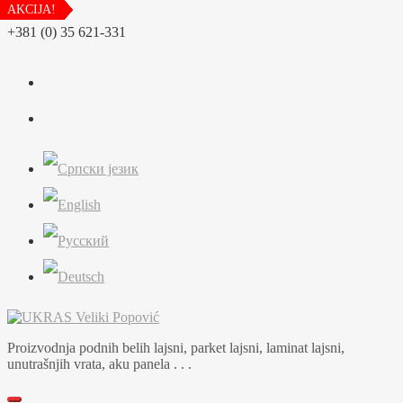
AKCIJA!
AKCIJA!
AKCIJA!
AKCIJA!
AKCIJA!
AKCIJA!
AKCIJA!
AKCIJA!
AKCIJA!
AKCIJA!
AKCIJA!
Skip
+381 (0) 35 621-331
to
content
Proizvodnja podnih belih lajsni, parket lajsni, laminat lajsni,
unutrašnjih vrata, aku panela . . .