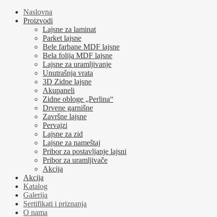
Naslovna
Proizvodi
Lajsne za laminat
Parket lajsne
Bele farbane MDF lajsne
Bela folija MDF lajsne
Lajsne za uramljivanje
Unutrašnja vrata
3D Zidne lajsne
Akupaneli
Zidne obloge „Perlina“
Drvene garnišne
Završne lajsne
Pervajzi
Lajsne za zid
Lajsne za nameštaj
Pribor za postavljanje lajsni
Pribor za uramljivače
Akcija
Akcija
Katalog
Galerija
Sertifikati i priznanja
O nama