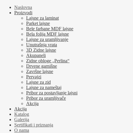
Naslovna
Proizvodi
Lajsne za laminat
Parket lajsne
Bele farbane MDF lajsne
Bela folija MDF lajsne
Lajsne za uramljivanje
Unutrašnja vrata
3D Zidne lajsne
Akupaneli
Zidne obloge „Perlina“
Drvene garnišne
Završne lajsne
Pervajzi
Lajsne za zid
Lajsne za nameštaj
Pribor za postavljanje lajsni
Pribor za uramljivače
Akcija
Akcija
Katalog
Galerija
Sertifikati i priznanja
O nama