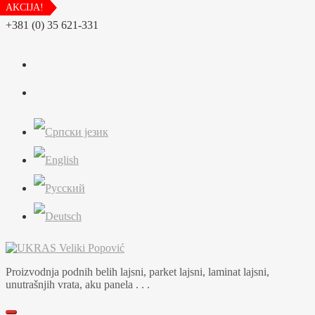
AKCIJA!
AKCIJA!
Skip
+381 (0) 35 621-331
to
content
Proizvodnja podnih belih lajsni, parket lajsni, laminat lajsni,
unutrašnjih vrata, aku panela . . .