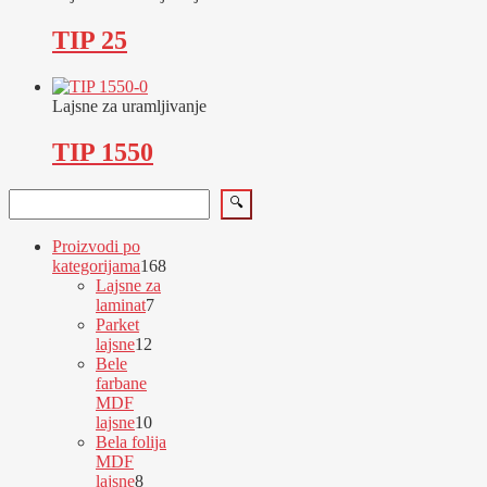
TIP 25
Lajsne za uramljivanje
TIP 1550
Pretraga
🔍
Proizvodi po
168
kategorijama
168
proizvoda
Lajsne za
7
laminat
7
proizvoda
Parket
12
lajsne
12
proizvoda
Bele
farbane
MDF
10
lajsne
10
proizvoda
Bela folija
MDF
8
lajsne
8